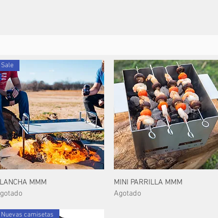
IOS
NUESTRO TRABAJO
SOBRE NOSOTROS
CONTACTO
Sale
Vista rápida
Vista rápida
LANCHA MMM
MINI PARRILLA MMM
gotado
Agotado
Nuevas camisetas