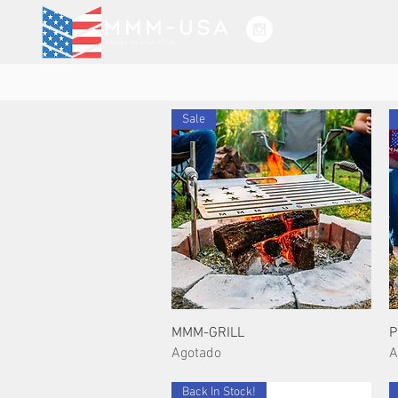
HOGAR
SERVIC
Sale
Vista rápida
MMM-GRILL
P
Agotado
A
Back In Stock!