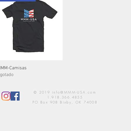
Vista rápida
MM-Camisas
gotado
© 2019
info@MMM-USA.com
1.918.366.4855
PO Box 908 Bixby, OK 74008